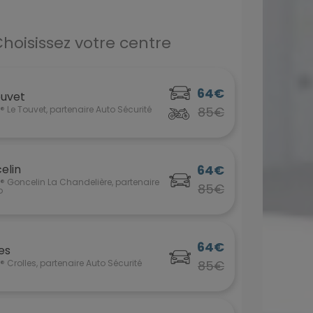
hoisissez votre centre
64€
ouvet
 Le Touvet, partenaire Auto Sécurité
85€
elin
64€
 Goncelin La Chandelière, partenaire
85€
o
64€
es
 Crolles, partenaire Auto Sécurité
85€