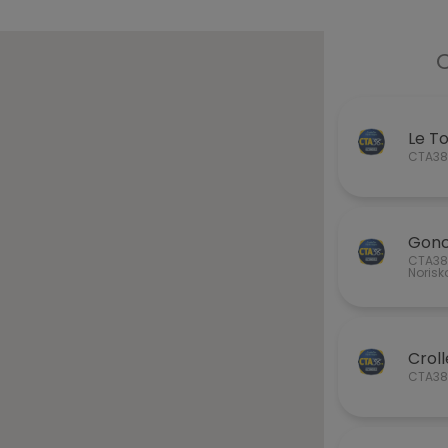
C
Le T
CTA38®
Gonc
CTA38®
Norisk
Croll
CTA38®