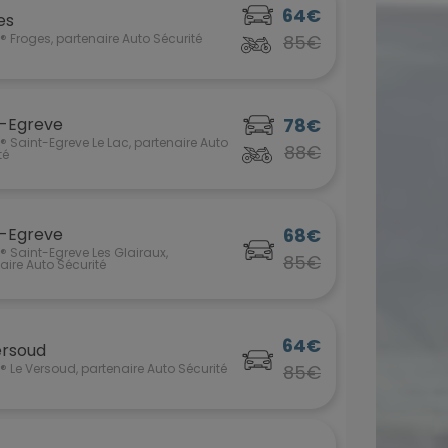
64€
es
 Froges, partenaire Auto Sécurité
85€
t-Egreve
78€
 Saint-Egreve Le Lac, partenaire Auto
88€
té
t-Egreve
68€
 Saint-Egreve Les Glairaux,
85€
aire Auto Sécurité
64€
ersoud
 Le Versoud, partenaire Auto Sécurité
85€