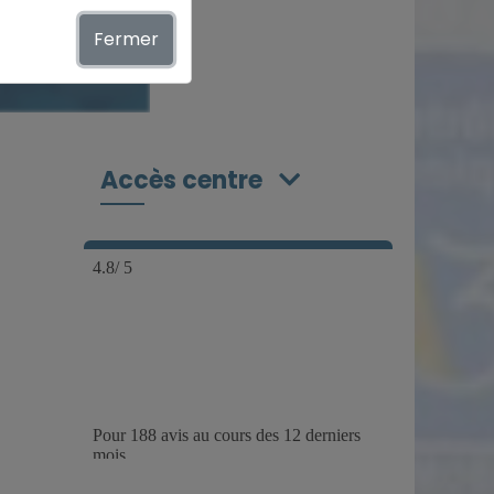
Fermer
curisé
Accès centre