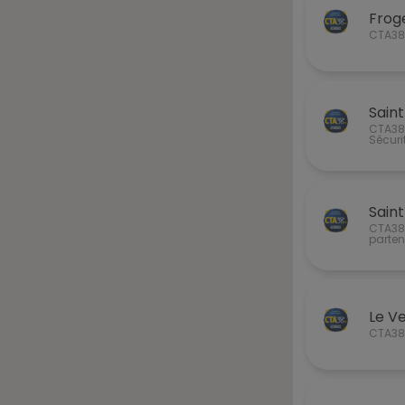
Frog
CTA38®
Sain
CTA38®
Sécuri
Sain
CTA38®
parten
Le V
CTA38®