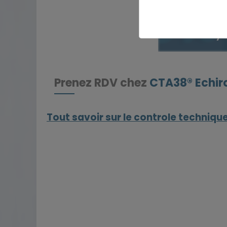
Payer
Prenez RDV chez
CTA38® Echiro
Tout savoir sur le controle technique