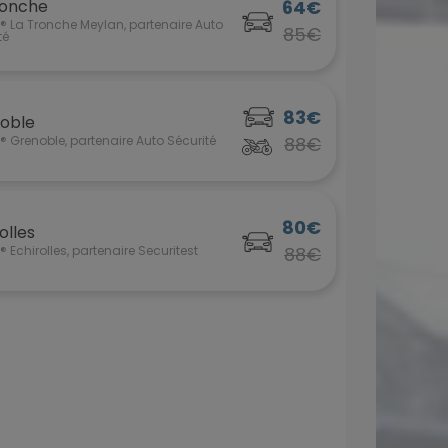
ronche
64€
 La Tronche Meylan, partenaire Auto
85€
té
83€
oble
 Grenoble, partenaire Auto Sécurité
88€
80€
olles
 Echirolles, partenaire Securitest
88€