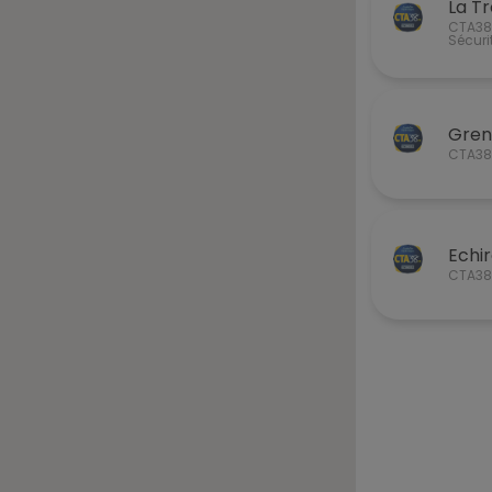
La T
CTA38®
Sécuri
Gren
CTA38®
Echir
CTA38®