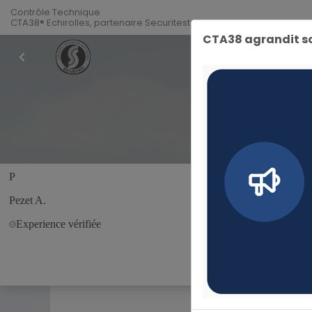
Contrôle Technique
CTA38® Echirolles, partenaire Securitest
CTA38 agrandit so