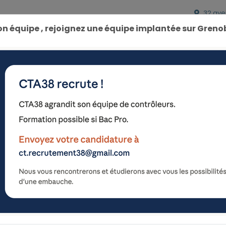
32 ave
n équipe , rejoignez une équipe implantée sur Greno
Prenez rendez-vous
Tarifs et Horaires
Eviter la c
Rendez-vous en ligne
Vous prenez rendez-vous, et 