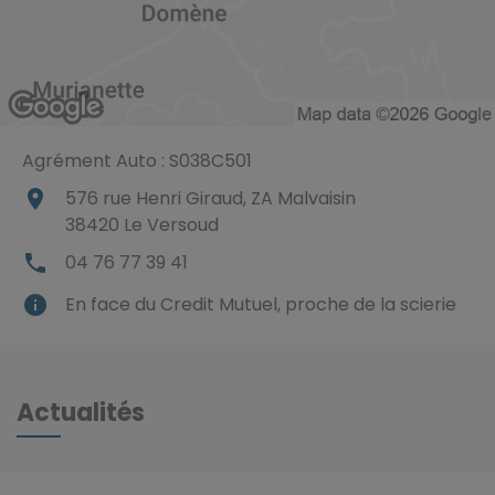
Agrément Auto : S038C501
place
576 rue Henri Giraud, ZA Malvaisin
38420
Le Versoud
local_phone
04 76 77 39 41
info
En face du Credit Mutuel, proche de la scierie
Actualités