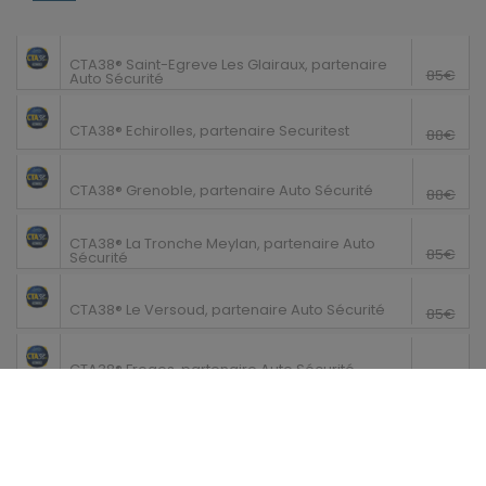
Saint-Egreve
68€
CTA38® Saint-Egreve Les Glairaux, partenaire
85€
Auto Sécurité
80€
Echirolles
CTA38® Echirolles, partenaire Securitest
88€
83€
Grenoble
CTA38® Grenoble, partenaire Auto Sécurité
88€
La Tronche
64€
CTA38® La Tronche Meylan, partenaire Auto
85€
Sécurité
64€
Le Versoud
CTA38® Le Versoud, partenaire Auto Sécurité
85€
64€
Froges
CTA38® Froges, partenaire Auto Sécurité
85€
64€
Crolles
CTA38® Crolles, partenaire Auto Sécurité
85€
64€
Le Touvet