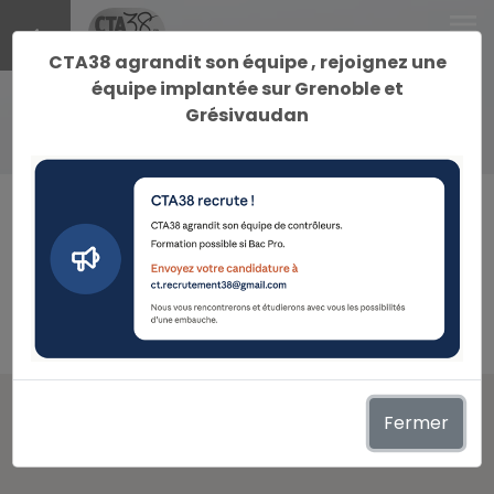
menu
CTA38 agrandit son équipe , rejoignez une
équipe implantée sur Grenoble et
Grésivaudan
keyboard_arrow_right
Localisation Le Touvet
Localisation
Fermer