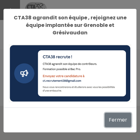
menu
CTA38 agrandit son équipe , rejoignez une
équipe implantée sur Grenoble et
Grésivaudan
keyboard_arrow_right
Localisation Saint-Egreve
Localisation
Fermer