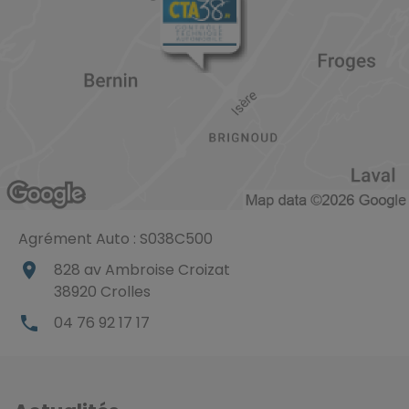
Agrément Auto : S038C500
place
828 av Ambroise Croizat
38920
Crolles
local_phone
04 76 92 17 17